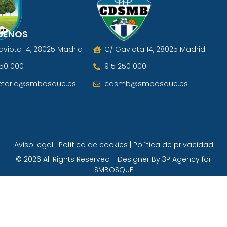
UENOS
aviota 14, 28025 Madrid
C/ Gaviota 14, 28025 Madrid
250 000
915 250 000
etaria@smbosque.es
cdsmb@smbosque.es
Aviso legal | Política de cookies | Política de privacidad
© 2026 All Rights Reserved - Designer By 3P Agency for
SMBOSQUE