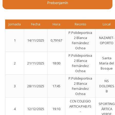
Prebenjamín
Jornada
Fecha
Hora
Recinto
Local
P.Polideportiva
2 Blanca
NAZARET-
1
14/11/2025
0,79167
Fernández
OPORTO
Ochoa
P.Polideportiva
Santa
2 Blanca
2
21/11/2025
18:00
María del
Fernández
Bosque
Ochoa
P.Polideportiva
NS
2 Blanca
3
28/11/2025
17:45
DOLORES
Fernández
B
Ochoa
CCN COLEGIO
SPORTING
ARTICA:PAB.FS
4
12/12/2025
19:10
ÁRTICA
-
VERDE